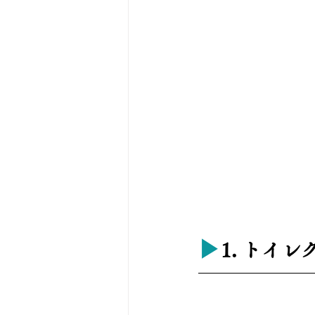
▶︎
1. トイ