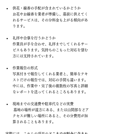
供花・線香の手配が含まれているかどうか 
お花やお線香を業者が準備し、墓前に供えてく
れるサービスは、その分料金も上がる傾向があ
ります。
礼拝や合掌を行うかどうか 
作業員が手を合わせ、礼拝までしてくれるサー
ビスもあります。気持ちのこもった対応を望む
方には支持されています。
作業報告の形式 
写真付きで報告してくれる業者と、簡単なテキ
ストだけの報告では、対応の手間も違います。
中には、作業中・完了後の複数枚の写真と詳細
なレポートを送ってくれるところもあります。
現地までの交通費や駐車代などの実費
 墓地の場所が遠方にある、または山間部などア
クセスが難しい場所にあると、その分費用が加
算されることもあります。
実際には、これらの項目の
どこまでが料金に含まれ