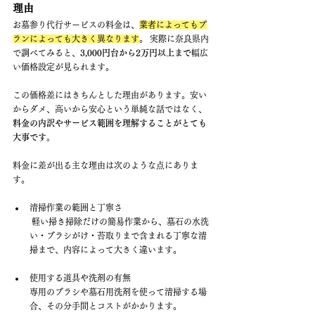
理由
お墓参り代行サービスの料金は、
業者によってもプ
ランによっても大きく異なります
。 実際に奈良県内
で調べてみると、
3,000円台から2万円以上まで
幅広
い価格設定が見られます。
この価格差にはきちんとした理由があります。安い
からダメ、高いから安心という単純な話ではなく、
料金の内訳やサービス範囲を理解することがとても
大事です。
料金に差が出る主な理由は次のような点にありま
す。
清掃作業の範囲と丁寧さ
 軽い掃き掃除だけの簡易作業から、墓石の水洗
い・ブラシがけ・苔取りまで含まれる丁寧な清
掃まで、内容によって大きく違います。
使用する道具や洗剤の有無 
専用のブラシや墓石用洗剤を使って清掃する場
合、その分手間とコストがかかります。