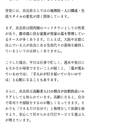
背景には、奈良県ならではの
地理的・人口構成・生
活スタイルの変化
が深く関係しています。
まず、奈良県は関西圏のベッドタウンとしての性質
があり、
都市部に住む家族が実家の墓を管理してい
るケース
が多くあります。たとえば、大阪や京都に
住んでいる人が奈良にある先祖代々の墓地を維持し
ているというのは珍しくありません。
こうした場合、平日は仕事で忙しく、週末や祝日に
もなかなか帰省できないことが続くと、
「墓が荒れ
ているのでは」「手入れが行き届いていないので
は」と心配になることもあります。
さらに、奈良県は
高齢者人口の割合が比較的高いエ
リア
としても知られています。高齢になると、自分
で草刈りや掃除をするのが難しくなってきます。そ
れでも「できるだけ自分で」と無理をして体調を崩
すより、安心して任せられる代行サービスを選ぶ人
が増えています。