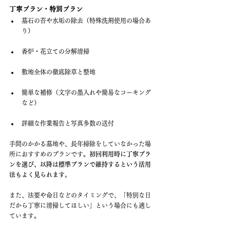
丁寧プラン・特別プラン
墓石の苔や水垢の除去（特殊洗剤使用の場合あ
り）
香炉・花立ての分解清掃
敷地全体の徹底除草と整地
簡単な補修（文字の墨入れや簡易なコーキング
など）
詳細な作業報告と写真多数の送付
手間のかかる墓地や、長年掃除をしていなかった場
所におすすめのプランです。
初回利用時に丁寧プラ
ンを選び、以降は標準プランで維持するという活用
法もよく見られます。
また、法要や命日などのタイミングで、「特別な日
だから丁寧に清掃してほしい」という場合にも適し
ています。