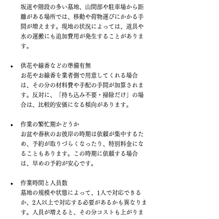
坂道や階段の多い墓地、山間部や駐車場から距
離がある場所では、移動や荷物運びにかかる手
間が増えます。現地の状況によっては、道具や
水の運搬にも追加費用が発生することがありま
す。
供花や線香などの準備有無 
お花やお線香を業者側で用意してくれる場合
は、その分の材料費や手配の手間が加算されま
す。反対に、「持ち込み不要・掃除だけ」の場
合は、比較的安価になる傾向があります。
作業の繁忙期かどうか 
お盆や春秋のお彼岸の時期は依頼が集中するた
め、予約が取りづらくなったり、特別料金にな
ることもあります。この時期に依頼する場合
は、早めの予約が安心です。
作業時間と人員数 
墓地の規模や状態によって、1人で対応できる
か、2人以上で対応する必要があるかも異なりま
す。人員が増えると、その分コストも上がりま