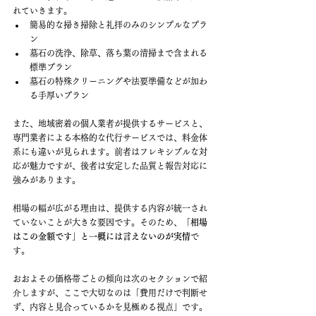
れていきます。
簡易的な掃き掃除と礼拝のみのシンプルなプラ
ン
墓石の洗浄、除草、落ち葉の清掃まで含まれる
標準プラン
墓石の特殊クリーニングや法要準備などが加わ
る手厚いプラン
また、地域密着の個人業者が提供するサービスと、
専門業者による本格的な代行サービスでは、料金体
系にも違いが見られます。前者はフレキシブルな対
応が魅力ですが、後者は安定した品質と報告対応に
強みがあります。
相場の幅が広がる理由は、提供する内容が統一され
ていないことが大きな要因です。そのため、
「相場
はこの金額です」と一概には言えないのが実情
で
す。
おおよその価格帯ごとの傾向は次のセクションで紹
介しますが、ここで大切なのは「費用だけで判断せ
ず、内容と見合っているかを見極める視点」です。