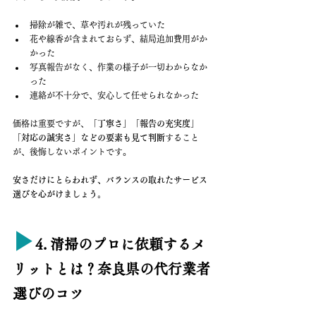
掃除が雑で、草や汚れが残っていた
花や線香が含まれておらず、結局追加費用がか
かった
写真報告がなく、作業の様子が一切わからなか
った
連絡が不十分で、安心して任せられなかった
価格は重要ですが、
「丁寧さ」「報告の充実度」
「対応の誠実さ」などの要素も見て判断
すること
が、後悔しないポイントです。
安さだけにとらわれず、バランスの取れたサービス
選びを心がけましょう。
▶︎
4. 清掃のプロに依頼するメ
リットとは？奈良県の代行業者
選びのコツ