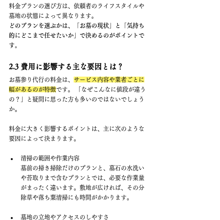
料金プランの選び方は、依頼者のライフスタイルや
墓地の状態によって異なります。
どのプランを選ぶかは、「お墓の現状」と「気持ち
的にどこまで任せたいか」で決めるのがポイントで
す。
2.3 費用に影響する主な要因とは？
お墓参り代行の料金は、
サービス内容や業者ごとに
幅があるのが特徴
です。 「なぜこんなに値段が違う
の？」と疑問に思った方も多いのではないでしょう
か。
料金に大きく影響するポイントは、主に次のような
要因によって決まります。
清掃の範囲や作業内容 
墓前の掃き掃除だけのプランと、墓石の水洗い
や苔取りまで含むプランとでは、必要な作業量
がまったく違います。敷地が広ければ、その分
除草や落ち葉清掃にも時間がかかります。
墓地の立地やアクセスのしやすさ 