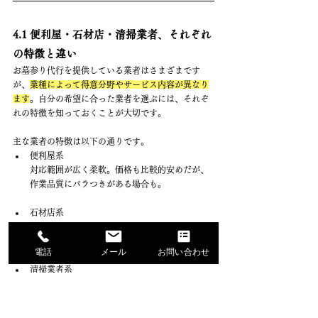
4.1 便利屋・石材店・清掃業者、それぞれ
の特徴と違い
お墓参り代行を提供している業者はさまざまです
が、
業種によって得意分野やサービス内容が異なり
ます
。自分の希望に合った業者を選ぶには、それぞ
れの特徴を知っておくことが大切です。
主な業者の特徴は以下の通りです。
便利屋系 　
対応範囲が広く柔軟。価格も比較的安めだが、
作業品質にバラつきがある場合も。
石材店系 　
墓石に詳しく、補修などの専門的対応が可能。
清掃はシンプルな内容が多い。
電話
メール
お問い合わせ
清掃業者系 　
丁寧な洗浄や除草に強みがあり、写真付き報告
などサービス面も充実している。