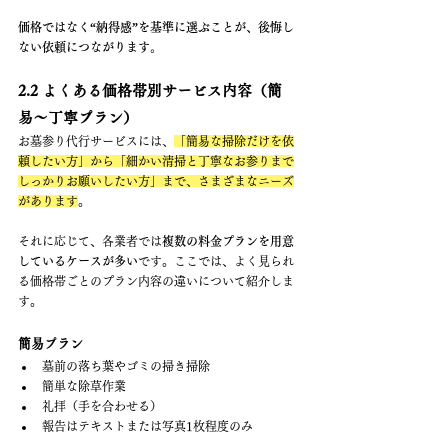
価格ではなく“納得感”を基準に選ぶことが、後悔し
ない依頼につながります。
2.2 よくある価格帯別サービス内容（簡
易〜丁寧プラン）
お墓参り代行サービスには、
「簡易な掃除だけを依
頼したい方」から「細かい清掃と丁寧なお参りまで
しっかりお願いしたい方」まで、さまざまなニーズ
があります
。
それに応じて、各業者では
複数の料金プランを用意
しているケースが多い
です。ここでは、よく見られ
る価格帯ごとのプラン内容の違いについて紹介しま
す。
簡易プラン
墓前の落ち葉やゴミの掃き掃除
簡単な除草作業
礼拝（手を合わせる）
報告はテキストまたは写真1枚程度のみ