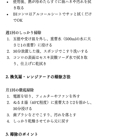
使用後、熱が冷めたらすぐに油ハネや汚れを拭
き取る
IHコンロはアルコールシートでサッと拭くだけ
でOK
週1回のしっかり掃除
五徳や受け皿を外し、重曹水（500mlの水に大
さじ1の重曹）に浸ける
30分放置した後、スポンジでこすり洗いする
コンロの表面はセスキ炭酸ソーダ水で拭き取
り、仕上げに乾拭き
2. 換気扇・レンジフードの掃除方法
月1回の徹底掃除
電源を切り、フィルターやファンを外す
ぬるま湯（40℃程度）に重曹大さじ2を溶かし、
30分浸ける
歯ブラシなどでこすり、汚れを落とす
しっかり乾燥させてから元に戻す
3. 掃除のポイント