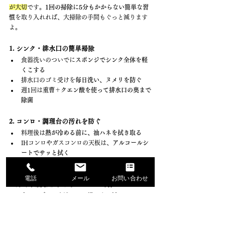
が大切
です。
1回の掃除に5分もかからない簡単な習
慣
を取り入れれば、大掃除の手間もぐっと減ります
よ。
1. シンク・排水口の簡単掃除
食器洗いのついでに
スポンジでシンク全体を軽
くこする
排水口のゴミ受けを
毎日洗い、ヌメリを防ぐ
週1回は
重曹＋クエン酸を使って排水口の奥まで
除菌
2. コンロ・調理台の汚れを防ぐ
料理後は
熱が冷める前に、油ハネを拭き取る
IHコンロやガスコンロの天板は、
アルコールシ
ートでサッと拭く
五徳や受け皿は
汚れがひどくなる前に週1回洗う
電話
メール
お問い合わせ
3. 床や収納まわりのちょこっと掃除
食べこぼしや水滴は
その場ですぐ拭く
調味料の汚れが気になったら、
アルコールシー
トで拭き取る