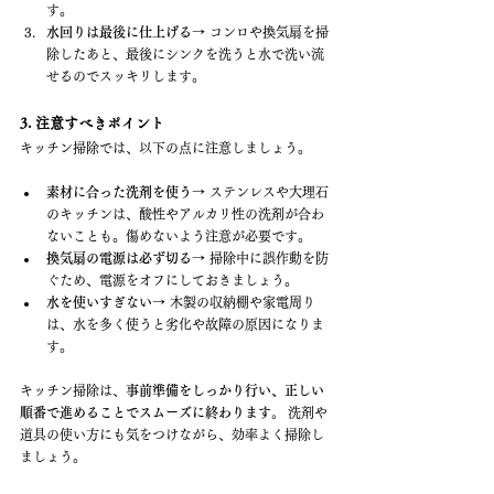
す。
水回りは最後に仕上げる
→ コンロや換気扇を掃
除したあと、最後にシンクを洗うと水で洗い流
せるのでスッキリします。
3. 注意すべきポイント
キッチン掃除では、以下の点に注意しましょう。
素材に合った洗剤を使う
→ ステンレスや大理石
のキッチンは、酸性やアルカリ性の洗剤が合わ
ないことも。傷めないよう注意が必要です。
換気扇の電源は必ず切る
→ 掃除中に誤作動を防
ぐため、電源をオフにしておきましょう。
水を使いすぎない
→ 木製の収納棚や家電周り
は、水を多く使うと劣化や故障の原因になりま
す。
キッチン掃除は、
事前準備をしっかり行い、正しい
順番で進めることでスムーズに終わります。
 洗剤や
道具の使い方にも気をつけながら、効率よく掃除し
ましょう。