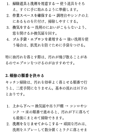
掃除道具と洗剤を用意する
→ 使う道具をそろ
え、すぐに手に取れるように準備します。
作業スペースを確保する
→ 調理台やシンクの上
にあるものを片付け、掃除しやすくする。
換気をする
→ 洗剤のにおいがこもらないよう、
窓を開けるか換気扇を回す。
ゴム手袋・エプロンを着用する
→ 強い洗剤を使
う場合は、肌荒れを防ぐために手袋をつける。
特に油汚れを落とす際は、汚れが飛び散ることがあ
るのでエプロンをつけるのがおすすめです。
2. 掃除の順番を決める
キッチン掃除は、汚れを効率よく落とせる順番で行
うと、二度手間になりません。基本の流れは以下の
とおりです。
上から下へ
→ 換気扇や吊り戸棚 → コンロやシ
ンク → 床の順番で進めると、汚れが下に落ちて
も最後にまとめて掃除できます。
洗剤をなじませてからこする
→ 頑固な汚れは、
洗剤をスプレーして数分置くとラクに落とせま