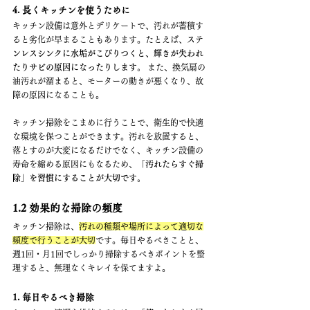
4. 長くキッチンを使うために
キッチン設備は意外とデリケートで、汚れが蓄積す
ると劣化が早まることもあります。たとえば、
ステ
ンレスシンクに水垢がこびりつくと、輝きが失われ
たりサビの原因になったりします。
 また、換気扇の
油汚れが溜まると、モーターの動きが悪くなり、故
障の原因になることも。
キッチン掃除をこまめに行うことで、衛生的で快適
な環境を保つことができます。汚れを放置すると、
落とすのが大変になるだけでなく、キッチン設備の
寿命を縮める原因にもなるため、
「汚れたらすぐ掃
除」を習慣にすることが大切です。
1.2 効果的な掃除の頻度
キッチン掃除は、
汚れの種類や場所によって適切な
頻度で行うことが大切
です。毎日やるべきことと、
週1回・月1回でしっかり掃除するべきポイントを整
理すると、無理なくキレイを保てますよ。
1. 毎日やるべき掃除