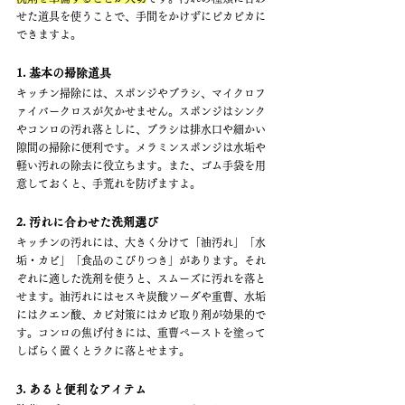
せた道具を使うことで、手間をかけずにピカピカに
できますよ。
1. 基本の掃除道具
キッチン掃除には、スポンジやブラシ、マイクロフ
ァイバークロスが欠かせません。スポンジはシンク
やコンロの汚れ落としに、ブラシは排水口や細かい
隙間の掃除に便利です。メラミンスポンジは水垢や
軽い汚れの除去に役立ちます。また、ゴム手袋を用
意しておくと、手荒れを防げますよ。
2. 汚れに合わせた洗剤選び
キッチンの汚れには、大きく分けて「油汚れ」「水
垢・カビ」「食品のこびりつき」があります。それ
ぞれに適した洗剤を使うと、スムーズに汚れを落と
せます。油汚れにはセスキ炭酸ソーダや重曹、水垢
にはクエン酸、カビ対策にはカビ取り剤が効果的で
す。コンロの焦げ付きには、重曹ペーストを塗って
しばらく置くとラクに落とせます。
3. あると便利なアイテム