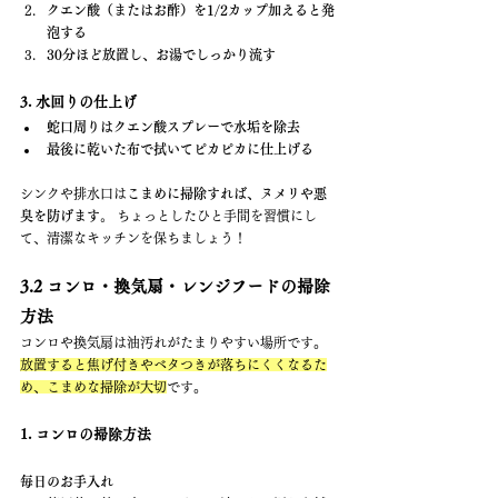
クエン酸（またはお酢）を1/2カップ加えると発
泡する
30分ほど放置し、お湯でしっかり流す
3. 水回りの仕上げ
蛇口周りはクエン酸スプレーで水垢を除去
最後に乾いた布で拭いてピカピカに仕上げる
シンクや排水口は
こまめに掃除すれば、ヌメリや悪
臭を防げます。
 ちょっとしたひと手間を習慣にし
て、清潔なキッチンを保ちましょう！
3.2 コンロ・換気扇・レンジフードの掃除
方法
コンロや換気扇は油汚れがたまりやすい場所です。
放置すると焦げ付きやベタつきが落ちにくくなるた
め、こまめな掃除が大切
です。
1. コンロの掃除方法
毎日のお手入れ