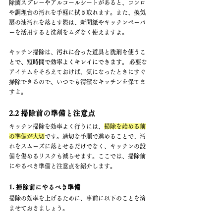
除菌スプレーやアルコールシートがあると、コンロ
や調理台の汚れを手軽に拭き取れます。また、換気
扇の油汚れを落とす際は、新聞紙やキッチンペーパ
ーを活用すると洗剤をムダなく使えますよ。
キッチン掃除は、
汚れに合った道具と洗剤を使うこ
とで、短時間で効率よくキレイにできます。
 必要な
アイテムをそろえておけば、気になったときにすぐ
掃除できるので、いつでも清潔なキッチンを保てま
すよ。
2.2 掃除前の準備と注意点
キッチン掃除を効率よく行うには、
掃除を始める前
の準備が大切
です。適切な手順で進めることで、汚
れをスムーズに落とせるだけでなく、キッチンの設
備を傷めるリスクも減らせます。ここでは、掃除前
にやるべき準備と注意点を紹介します。
1. 掃除前にやるべき準備
掃除の効率を上げるために、事前に以下のことを済
ませておきましょう。