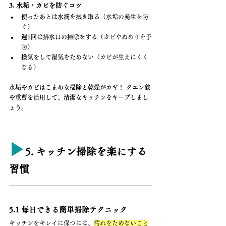
3. 水垢・カビを防ぐコツ
使ったあとは水滴を拭き取る
（水垢の発生を防
ぐ）
週1回は排水口の掃除をする
（カビやぬめりを予
防）
換気をして湿気をためない
（カビが生えにくく
なる）
水垢やカビはこまめな掃除と乾燥がカギ！ クエン酸
や重曹を活用して、清潔なキッチンをキープしまし
ょう。
▶︎
5. キッチン掃除を楽にする
習慣
5.1 毎日できる簡単掃除テクニック
キッチンをキレイに保つには、
汚れをためないこと