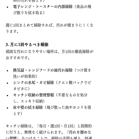
料の汚れを落とす）
電子レンジ・トースターの内部掃除
（食品の飛
び散りを拭き取る）
週に1回まとめて掃除すれば、汚れが溜まりにくくな
ります。
3. 月に1回やるべき掃除
頑固な汚れになりやすい場所は、月1回の徹底掃除が
おすすめです。
換気扇・レンジフードの油汚れ掃除
（つけ置き
洗いが効果的）
シンクの水垢・カビ掃除
（クエン酸パックでピ
カピカに）
キッチン収納の整理整頓
（不要なものを処分
し、スッキリ収納）
床や壁の拭き掃除
（飛び散った油やホコリを落
とす）
キッチン掃除は、「毎日・週1回・月1回」と段階的
に行うと、無理なく続けられます。
「汚れを溜めな
い習慣」
 をつけることで、掃除の手間も減り、快適