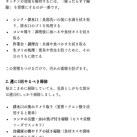
キッチンの清潔を維持するには、
「使ったらすぐ掃
除」
 を習慣にするのが一番です。
シンク・排水口
：食器洗いの後に水滴を拭き取
り、排水口のゴミを処理する
コンロ周り
：調理後に油ハネや食材カスを拭き
取る
作業台・調理台
：水滴や食べかすを拭き取る
生ゴミの処理
：悪臭や害虫を防ぐために、その
日のうちに捨てる
この習慣をつけるだけで、汚れの蓄積を防げます。
2. 週に1回やるべき掃除
毎日こまめに掃除していても、見落としがちな部分
は週1回しっかり掃除しましょう。
排水口の奥のヌメリ取り
（重曹＋クエン酸を活
用すると簡単）
コンロの五徳・IHの焦げ付き掃除
（セスキ炭酸
ソーダでスッキリ）
冷蔵庫の棚やドアの拭き掃除
（食材カスや調味