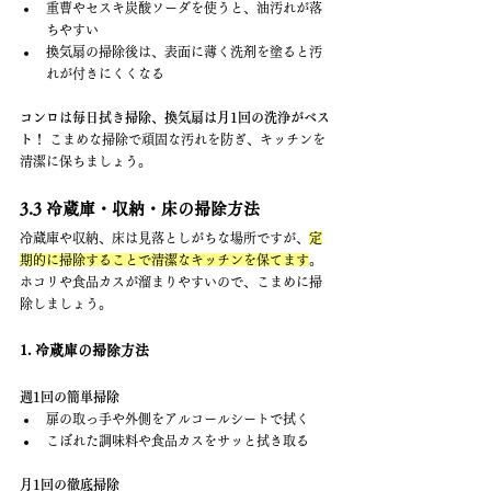
重曹やセスキ炭酸ソーダを使うと、油汚れが落
ちやすい
換気扇の掃除後は、表面に薄く洗剤を塗ると汚
れが付きにくくなる
コンロは毎日拭き掃除、換気扇は月1回の洗浄がベス
ト！
 こまめな掃除で頑固な汚れを防ぎ、キッチンを
清潔に保ちましょう。
3.3 冷蔵庫・収納・床の掃除方法
冷蔵庫や収納、床は見落としがちな場所ですが、
定
期的に掃除することで清潔なキッチンを保てます
。
ホコリや食品カスが溜まりやすいので、こまめに掃
除しましょう。
1. 冷蔵庫の掃除方法
週1回の簡単掃除
扉の取っ手や外側をアルコールシートで拭く
こぼれた調味料や食品カスをサッと拭き取る
月1回の徹底掃除