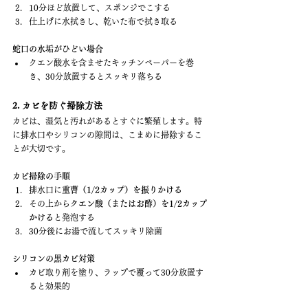
10分ほど放置して、スポンジでこする
仕上げに水拭きし、乾いた布で拭き取る
蛇口の水垢がひどい場合
クエン酸水を含ませたキッチンペーパーを巻
き、30分放置するとスッキリ落ちる
2. カビを防ぐ掃除方法
カビは、湿気と汚れがあるとすぐに繁殖します。特
に排水口やシリコンの隙間は、こまめに掃除するこ
とが大切です。
カビ掃除の手順
排水口に
重曹（1/2カップ）を振りかける
その上から
クエン酸（またはお酢）を1/2カップ
かける
と発泡する
30分後にお湯で流してスッキリ除菌
シリコンの黒カビ対策
カビ取り剤を塗り、ラップで覆って30分放置す
ると効果的