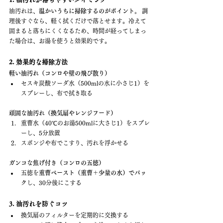
油汚れは、
温かいうちに掃除するのがポイント。
 調
理後すぐなら、軽く拭くだけで落とせます。冷えて
固まると落ちにくくなるため、時間が経ってしまっ
た場合は、お湯を使うと効果的です。
2. 効果的な掃除方法
軽い油汚れ（コンロや壁の飛び散り）
セスキ炭酸ソーダ水（500mlの水に小さじ1）を
スプレーし、布で拭き取る
頑固な油汚れ（換気扇やレンジフード）
重曹水（40℃のお湯500mlに大さじ1）をスプレ
ーし、5分放置
スポンジや布でこすり、汚れを浮かせる
ガンコな焦げ付き（コンロの五徳）
五徳を
重曹ペースト（重曹＋少量の水）でパッ
ク
し、30分後にこする
3. 油汚れを防ぐコツ
換気扇のフィルターを定期的に交換する