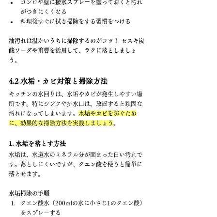
コンロや壁に
撥水スプレー
を塗っておくと汚れ
がつきにくくなる
料理後すぐに拭き掃除をする習慣をつける
油汚れは温かいうちに掃除するのがコツ！ セスキ炭
酸ソーダや重曹を活用して、ラクに落としましょ
う。
4.2 水垢・カビ対策と掃除方法
キッチンの水回りは、水垢やカビが発生しやすい場
所です。特にシンクや排水口は、放置すると頑固な
汚れになってしまいます。
水垢やカビを防ぐため
に、効果的な掃除方法を実践しましょう
。
1. 水垢を落とす方法
水垢は、水道水のミネラル分が固まった白い汚れで
す。落としにくいですが、
クエン酸を使うと簡単に
落とせます。
水垢掃除の手順
クエン酸水（200mlの水に小さじ1のクエン酸）
をスプレーする