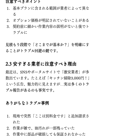
注意すべきポイント
基本プランに含まれる範囲が業者によって異な
る
オプション価格が明記されていないことがある
契約前に細かい作業内容の説明がないと後でト
ラブルに
見積もり段階で「どこまでが基本か？」を明確にす
ることがトラブル回避の鍵です。
2.3 安すぎる業者に注意すべき理由
最近は、SNSやポータルサイトで「激安業者」が多
数出ています。たとえば「キッチン掃除3,000円！」
という広告、魅力的に見えますが…
実は多くのトラ
ブル報告があるのも事実です。
ありがちなトラブル事例
現地で突然「ここは別料金です」と追加請求さ
れた
作業が雑で、油汚れが一部残っていた
作業中に部品が破損しても保証されなかった