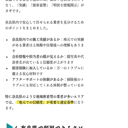
なく、「実績」「接客姿勢」「明快な情報開示」が
カギです。
奈良県内で安心して任せられる業者を見分けるため
のポイントをまとめました。
奈良県内での施工実績があるか
：地元での実績
がある業者は土地勘や住環境への理解もありま
す
会社情報や担当者の顔が見えるか
：顔写真や代
表者名が出ていると信頼度が上がります
損害保険に加入しているか
：万一のトラブルに
備える安心材料です
アフターサポートの体制があるか
：掃除後のト
ラブルにも対応してくれる体制が整っているか
特に奈良県のような地域密着型の業者が多いエリア
では、
「地元での信頼度」が重要な選定基準
になり
ます。
▶︎