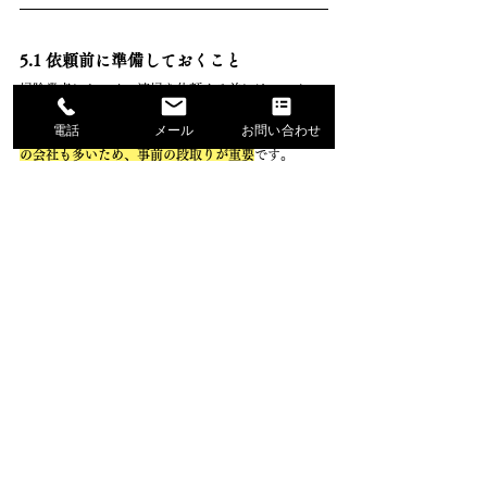
5.1 依頼前に準備しておくこと
掃除業者にキッチン清掃を依頼する前には、いくつ
か準備しておくことで作業がスムーズになります。
電話
メール
お問い合わせ
とくに奈良県では、
地元密着の個人業者や中小規模
の会社も多いため、事前の段取りが重要
です。
以下のような準備をしておきましょう。
作業してもらうキッチン周辺を片付けておく
食器類や調味料、調理器具などを事前に移動し
ておくと、作業効率が格段に上がります。
電源や水道の使用可否を確認
掃除に必要な機器を使うため、電源コンセント
や水道が使える状態にしておきましょう。
駐車スペースを確保しておく
業者が車で機材を搬入するケースが多いため、
自宅や近隣に駐車場があるかを伝えておくと安
心です。