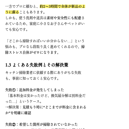
一方でプロに頼むと、
約2〜3時間で全体が新品のよ
うに蘇る
こともあります。
しかも、使う洗剤や道具は
素材や安全性にも配慮
さ
れているため、家庭に小さなお子さんやペットがい
ても安心です。
「どこから掃除すればいいか分からない…」という
悩みも、プロなら段取り良く進めてくれるので、
掃
除ストレス自体がゼロになります。
1.3 よくある失敗例とその解決策
キッチン掃除業者に依頼する際にありがちな失敗
も、事前に知っておくと安心です。
失敗①：追加料金が発生してしまった
 「基本料金は安かったけど、換気扇分解は別料金だ
った…」というケース。
→解決策：
見積もり時に“どこまでが料金に含まれる
か”を明確に確認
失敗②：希望した箇所が掃除されていなかった