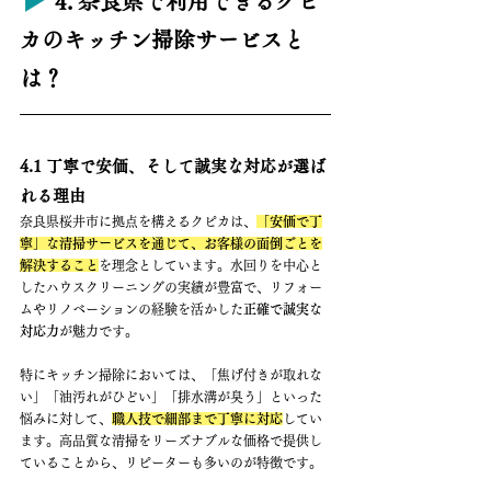
4. 奈良県で利用できるクピ
カのキッチン掃除サービスと
は？
4.1 丁寧で安価、そして誠実な対応が選ば
れる理由
奈良県桜井市に拠点を構えるクピカは、
「安価で丁
寧」な清掃サービスを通じて、お客様の面倒ごとを
解決すること
を理念としています。水回りを中心と
したハウスクリーニングの実績が豊富で、リフォー
ムやリノベーションの経験を活かした
正確で誠実な
対応力
が魅力です。
特にキッチン掃除においては、「焦げ付きが取れな
い」「油汚れがひどい」「排水溝が臭う」といった
悩みに対して、
職人技で細部まで丁寧に対応
してい
ます。高品質な清掃をリーズナブルな価格で提供し
ていることから、リピーターも多いのが特徴です。