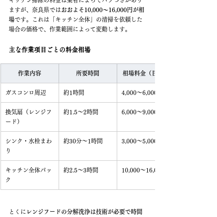
キッチン掃除の料金は業者によってバラつきがあり
ますが、奈良県では
おおよそ10,000〜16,000円が相
場
です。これは「キッチン全体」の清掃を依頼した
場合の価格で、作業範囲によって変動します。
主な作業項目ごとの料金相場
作業内容
所要時間
相場料金（目安）
ガスコンロ周辺
約1時間
4,000〜6,000円
換気扇（レンジフ
約1.5〜2時間
6,000〜9,000円
ード）
シンク・水栓まわ
約30分〜1時間
3,000〜5,000円
り
キッチン全体パッ
約2.5〜3時間
10,000〜16,000円
ク
とくに
レンジフードの分解洗浄は技術が必要で時間