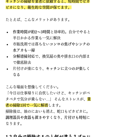
キッチンの掃除を業者に依頼すると、短時間でピカ
ピカになり、衛生的な空間が保てます。
たとえば、こんなメリットがあります。
作業時間が約2〜3時間
と効率的。自分でやると
半日かかる作業も一気に解決
市販洗剤では落ちない
コンロの焦げやシンクの
水アカも一掃
分解清掃対応
で、換気扇の奥や排水口の内部ま
で徹底除去
片付けが楽になり、
キッチンに立つのが楽しく
なる
こんな場面を想像してください。
「今日は仕事帰りに自炊したいけど、キッチンがベ
タベタで気分が乗らない…」 そんなストレスが、
業
者の掃除1回で一気に解消
します。
掃除後は、油のにおいも消え、蛇口もピカピカに。
調理器具や食器も置きやすくなり、片付けも時短
に
なります。
1.2 自分で掃除するのと何が違う？プロに