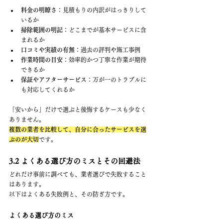
料金の明瞭さ
：見積もりの内訳がはっきりして
いるか
掃除範囲の明記
：どこまでが基本サービスに含
まれるか
口コミや実績の有無
：過去の評判や施工事例
作業時間の目安
：効率的かつ丁寧な作業が期待
できるか
保証やアフターサービス
：万が一のトラブルに
も対応してくれるか
「安いから」だけで選ぶと後悔するケースも少なく
ありません。
複数の業者を比較して、自分に合ったサービスを選
ぶのが大切
です。
3.2 よくある選び方のミスとその回避法
どれだけ事前に調べても、業者選びで失敗すること
はあります。
以下はよくある失敗例と、その防ぎ方です。
よくある選び方のミス