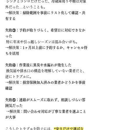
 シンクとコンロだけだった、冷蔵庫周りや棚は対象
外だった…ということも。 
→解決策：
掃除範囲を事前にリスト化して確認・共
有する
失敗③：予約が取りづらく、希望日に対応できなか
った
 特に年末や引っ越しシーズンは混み合いがち。 
→解決策：
1ヶ月以上前に予約するか、キャンセル待
ちを活用
失敗④：作業後に異臭や水漏れが発生した
 換気扇や排水口の構造を理解していない業者だと、
逆にトラブルに。 
→解決策：
損害保険加入済みの業者かどうかを事前
確認
失敗⑤：連絡がスムーズに取れず、相談しづらい雰
囲気だった
 →解決策：
問い合わせ対応が丁寧な業者を選ぶこと
が大事
こうしたトラブルを防ぐには、
“安さだけで選ばな