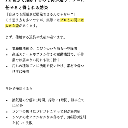
任せると得られる効果
「自分でも頑張れば掃除できるんじゃない？」 
そう思う方も多いですが、実際には
プロとの間には
大きな差
があります。
まず、使用する道具や洗剤が違います。
業務用洗剤で、こびりついた油も一発除去
高圧スチームやブラシ付きの電動機器
で、手作
業では届かない汚れも取り除く
汚れの種類ごとに洗剤を使い分け、
素材を傷つ
けずに掃除
自分で掃除すると…
換気扇の分解に1時間、掃除に1時間、組み立て
に30分…
コンロの焦げにゴシゴシこすって腕が筋肉痛
シンクの水アカがなかなか落ちず、3種類の洗剤
を試して失敗