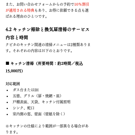
また、お問い合わせフォームからの予約で
10％割引
が適用される特典
もあり、お得に依頼できる点も選
ばれる理由のひとつです。
4.2 キッチン掃除と換気扇清掃のサービス
内容と時間
クピカのキッチン関連の清掃メニューは2種類ありま
す。それぞれの内容は以下のとおりです。
■ キッチン清掃（所要時間：約2時間／税込
15,000円）
対応範囲
ガス台またはIH
五徳、グリル（扉・焼網・皿）
戸棚表面、天袋、キッチン付属照明
シンク、蛇口
室内側の窓、壁面（壁紙を除く）
※キッチンの仕様により範囲が一部異なる場合があ
ります。