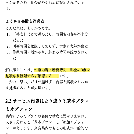
もかかる
ため、料金がやや高めに設定されていま
す。
よくある失敗と注意点
こんな失敗、ありがちです。
「格安」だけで選んだら、時間も内容も不十分
だった
所要時間を確認しておらず、予定に支障が出た
作業時間に幅があり、終わる時間が読めなかっ
た
解決策としては、
作業内容・所要時間・料金の3点を
見積もり段階で必ず確認すること
です。
「安い・早い」だけで選ばず、内容と実績をしっか
り見極めることが大切です。
2.2 サービス内容はどう違う？基本プラン
とオプション
業者によってプランの名称や構成は異なりますが、
大きく分けると「基本プラン」と「追加オプショ
ン」があります。奈良県内でもこの形式が一般的で