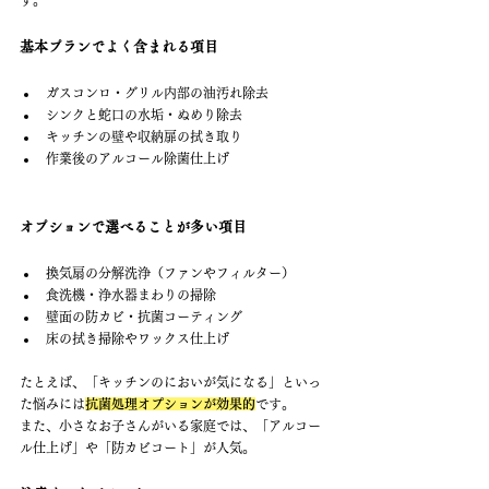
す。
基本プランでよく含まれる項目
ガスコンロ・グリル内部の油汚れ除去
シンクと蛇口の水垢・ぬめり除去
キッチンの壁や収納扉の拭き取り
作業後のアルコール除菌仕上げ
オプションで選べることが多い項目
換気扇の分解洗浄（ファンやフィルター）
食洗機・浄水器まわりの掃除
壁面の防カビ・抗菌コーティング
床の拭き掃除やワックス仕上げ
たとえば、「キッチンのにおいが気になる」といっ
た悩みには
抗菌処理オプションが効果的
です。
また、小さなお子さんがいる家庭では、「アルコー
ル仕上げ」や「防カビコート」が人気。