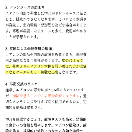
2. ドレンホースの詰まり
エアコン内部で発生した汚れがドレンホースに詰ま
ると、排水ができなくなります。これにより水漏れ
が発生し、室内環境に悪影響を及ぼす場合がありま
す。修理が必要になるケースも多く、費用がかさむ
ことが予想されます。
3. 故障による修理費用の増加
エアコンの部品や内部の故障を放置すると、修理費
用が高額になる可能性があります。
場合によって
は、修理よりもエアコン本体を買い替えた方が安価
になるケースもあり、無駄な出費
となります。
4. 早期交換のリスク
通常、
エアコンの寿命は10～15年とされています
が、
掃除を怠ることでこの寿命が短くなります
。適
切なメンテナンスを行えば長く使用できるため、定
期的な掃除は重要です。
汚れを放置することは、故障リスクを高め、結果的
に家計への負担を増やします。エアコン掃除は、故
障を防ぎ、長期的な節約につながる有効な手段で