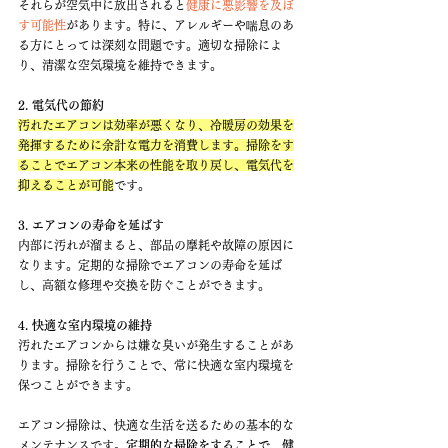
それらが空気中に放出されると
健康に悪影響を及ぼ
す可能性
があります。特に、アレルギーや喘息のあ
る方にとっては深刻な問題です。適切な掃除によ
り、清潔な空気環境を維持できます。
2. 電気代の節約
汚れたエアコンは効率が悪くなり、冷暖房の効果を
発揮するために余計な電力を消費します。掃除をす
ることでエアコン本来の性能を取り戻し、電気代を
抑えることが可能
です。
3. エアコンの寿命を延ばす
内部に汚れが溜まると、部品の摩耗や故障の原因に
なります。定期的な掃除でエアコンの寿命を延ば
し、高額な修理や交換を防ぐことができます。
4. 快適な室内環境の維持
汚れたエアコンからは嫌な臭いが発生することがあ
ります。掃除を行うことで、常に快適な室内環境を
保つことができます。
エアコン掃除は、快適な生活を送るための基本的な
メンテナンスです。
定期的な掃除をすることで、健