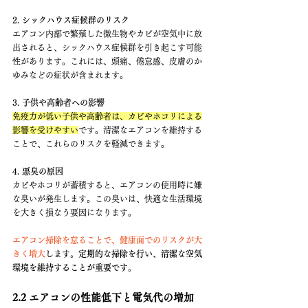
2. シックハウス症候群のリスク
エアコン内部で繁殖した微生物やカビが空気中に放
出されると、シックハウス症候群を引き起こす可能
性があります。これには、頭痛、倦怠感、皮膚のか
ゆみなどの症状が含まれます。
3. 子供や高齢者への影響
免疫力が低い子供や高齢者は、カビやホコリによる
影響を受けやすい
です。清潔なエアコンを維持する
ことで、これらのリスクを軽減できます。
4. 悪臭の原因
カビやホコリが蓄積すると、エアコンの使用時に嫌
な臭いが発生します。この臭いは、快適な生活環境
を大きく損なう要因になります。
エアコン掃除を怠ることで、健康面でのリスクが大
きく増大
します。定期的な掃除を行い、清潔な空気
環境を維持することが重要です。
2.2 エアコンの性能低下と電気代の増加