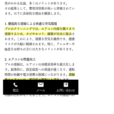
用がかかる反面、多くのメリットがあります。
その結果として、費用対効果が高いと評価されてい
ます。以下に具体的な理由を解説します。
1. 徹底的な清掃による快適な空気環境
プロのクリーニングでは、エアコン内部を隅々まで
清掃するため、カビやホコリ、細菌が完全に除去
さ
れます。
これにより、清潔な空気を維持でき、健康
リスクが大幅に軽減されます。特に、アレルギーや
喘息をお持ちの方には大きなメリットがあります。
2. エアコンの性能向上
プロの清掃は、エアコンの冷暖房効率を最大化しま
す。結果的に、設定温度への到達が速くなり、運転
時間の短縮や電力消費の削減につながります。
清掃
後のエアコンは、電気代の節約にも寄与
します。
電話
メール
お問い合わせ
3. エアコンの寿命を延ばす
内部の汚れがなくなることで、エアコンの部品への
負担が軽減されます。これにより、故障リスクが下
がり、エアコンの寿命を延ばすことが可能です。高
額な修理費用や新規購入を避けるためにも、定期的