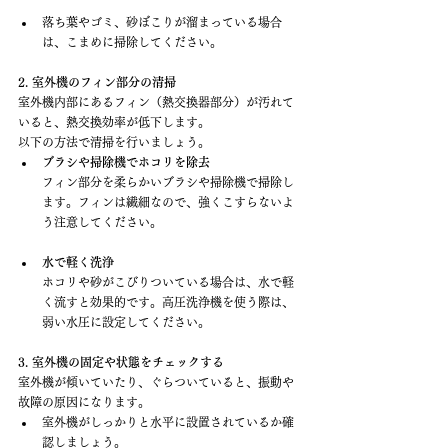
落ち葉やゴミ、砂ぼこりが溜まっている場合
は、こまめに掃除してください。
2. 室外機のフィン部分の清掃
室外機内部にあるフィン（熱交換器部分）が汚れて
いると、熱交換効率が低下します。
以下の方法で清掃を行いましょう。
ブラシや掃除機でホコリを除去
フィン部分を柔らかいブラシや掃除機で掃除し
ます。フィンは繊細なので、強くこすらないよ
う注意してください。
水で軽く洗浄
ホコリや砂がこびりついている場合は、水で軽
く流すと効果的です。高圧洗浄機を使う際は、
弱い水圧に設定してください。
3. 室外機の固定や状態をチェックする
室外機が傾いていたり、ぐらついていると、振動や
故障の原因になります。
室外機がしっかりと水平に設置されているか確
認しましょう。