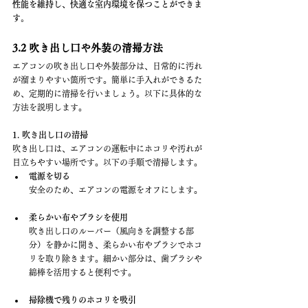
性能を維持し、快適な室内環境を保つことができま
す。
3.2 吹き出し口や外装の清掃方法
エアコンの吹き出し口や外装部分は、日常的に汚れ
が溜まりやすい箇所です。簡単に手入れができるた
め、定期的に清掃を行いましょう。以下に具体的な
方法を説明します。
1. 吹き出し口の清掃
吹き出し口は、エアコンの運転中にホコリや汚れが
目立ちやすい場所です。以下の手順で清掃します。
電源を切る
安全のため、エアコンの電源をオフにします。
柔らかい布やブラシを使用
吹き出し口のルーバー（風向きを調整する部
分）を静かに開き、柔らかい布やブラシでホコ
リを取り除きます。細かい部分は、歯ブラシや
綿棒を活用すると便利です。
掃除機で残りのホコリを吸引